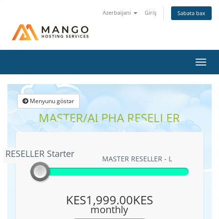
Azerbaijani
Giriş
Səbətə bax
Naviq
keçid
Menyunu göstər
MASTER/ALPHA RESELLER
RESELLER Starter
RESELLER Starter
MASTER RESELLER - L
KES1,999.00KES
monthly