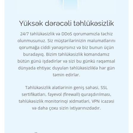
Yüksək dərəcəli təhlükəsizlik
24/7 təhlükəsizlik və DDoS qorumamızla təchiz
olunmusunuz. Siz müştərilərinizin məlumatlarını
qorumağa ciddi yanaşırsınız və biz bunun üçün
buradayıq. Bizim təhlükəsizlik komandamız
bütün günü işdədirlər və sizi bu günkü rəqəmsal
dünyada ehtiyac duyulan təhlükəsizliklə hər gün
təmin edirlər.
Təhlükəsizlik alətlərinin geniş sahəsi, SSL
sertifikatları, fayevol (firewall) quraşdırılması,
təhlükəsizlik monitorinqi xidmətləri, VPN icazəsi
və daha çoxu sizin ixtiyarınızdadır.