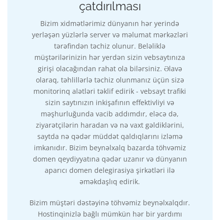
çatdırılması
Bizim xidmətlərimiz dünyanın hər yerində
yerləşən yüzlərlə server və məlumat mərkəzləri
tərəfindən təchiz olunur. Beləliklə
müştərilərinizin hər yerdən sizin vebsaytınıza
girişi olacağından rahat ola bilərsiniz. Əlavə
olaraq, təhlillərlə təchiz olunmanız üçün sizə
monitorinq alətləri təklif edirik - vebsayt trafiki
sizin saytınızın inkişafının effektivliyi və
məşhurluğunda vacib addımdır, eləcə də,
ziyarətçilərin haradan və nə vaxt gəldiklərini,
saytda nə qədər müddət qaldıqlarını izləmə
imkanıdır. Bizim beynəlxalq bazarda töhvəmiz
domen qeydiyyatına qədər uzanır və dünyanın
aparıcı domen delegirasiya şirkətləri ilə
əməkdaşlıq edirik.
Bizim müştəri dəstəyinə töhvəmiz beynəlxalqdır.
Hostinqinizlə bağlı mümkün hər bir yardımı