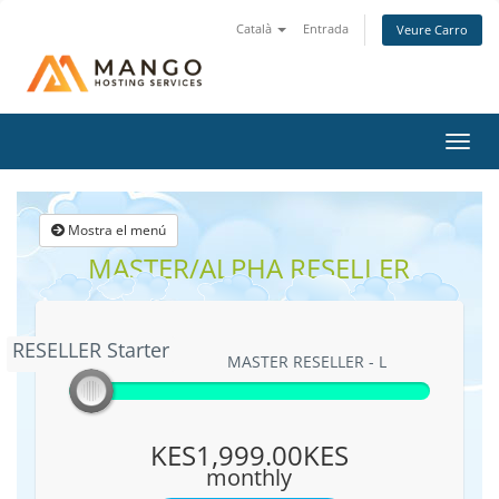
Català
Entrada
Veure Carro
Canv
la
nave
Mostra el menú
MASTER/ALPHA RESELLER
RESELLER Starter
RESELLER Starter
MASTER RESELLER - L
KES1,999.00KES
monthly