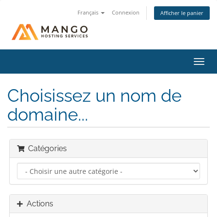
Français
Connexion
Afficher le panier
Bascu
la
navig
Choisissez un nom de
domaine...
Catégories
Actions